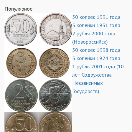
Популярное
50 копеек 1991 года
3 копейки 1931 года
2 рубля 2000 года
(Новороссийск)
50 копеек 1998 года
3 копейки 1924 года
1 рубль 2001 года (10
лет Содружества
Независимых
Государств)