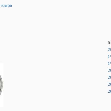
 годов
Г
2
1
1
2
2
2
2