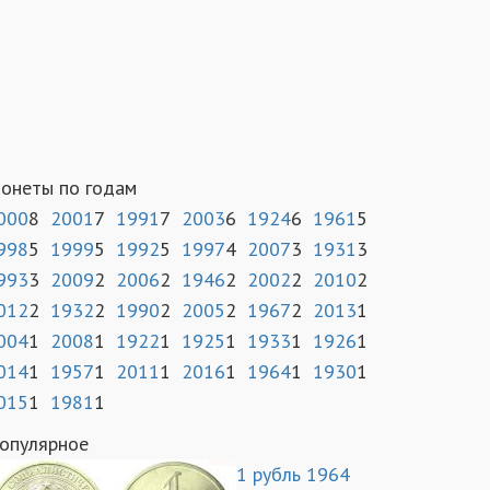
онеты по годам
000
8
2001
7
1991
7
2003
6
1924
6
1961
5
998
5
1999
5
1992
5
1997
4
2007
3
1931
3
993
3
2009
2
2006
2
1946
2
2002
2
2010
2
012
2
1932
2
1990
2
2005
2
1967
2
2013
1
004
1
2008
1
1922
1
1925
1
1933
1
1926
1
014
1
1957
1
2011
1
2016
1
1964
1
1930
1
015
1
1981
1
опулярное
1 рубль 1964