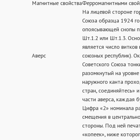
Магнитные свойства
Ферромагнитными свой
На лицевой стороне го
Союза образца 1924 год
опоясывающей снопы пш
Шт.1.2 или Шт.1.3. Ос
является число витков 
Аверс
союзных республик). О
Советского Союза тонк
разомкнутый на уровне 
наружного канта прохо
стран, соединяйтесь» 
части аверса, каждая 
Цифра «2» номинала р
смещения в центрально
стороны. Под ней печа
«копеек», ниже которог