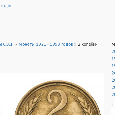
 годов
ы СССР
»
Монеты 1921 - 1958 годов
»
2 копейки
М
2
1
1
2
2
2
2
П