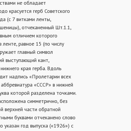
ствами не обладает
рдо красуется герб Советского
а (с 7 витками ленты,
еницы), отчеканенный Шт.1.1,
новным отличием которого
в ленте, равное 15 (по числу
кружает главный символ
ий выступающий кант,
нижнего края герба. Вдоль
дит надпись «Пролетарии всех
и аббревиатура «СССР» в нижней
буква которой разделена точками.
асположена симметрично, без
й верхней части обратной
тными буквами отчеканено слово
о указан год выпуска («1926») с