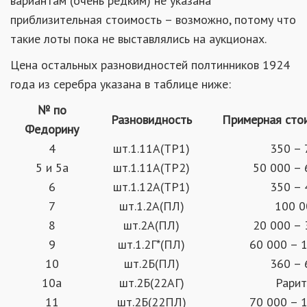
вариантам (очень редким) не указана
приблизительная стоимость – возможно, потому что
такие лоты пока не выставлялись на аукционах.
Цена остальных разновидностей полтинников 1924
года из серебра указана в таблице ниже:
№ по
Разновидность
Примерная стои
Федорину
4
шт.1.11А(ТР1)
350 – 
5 и 5а
шт.1.11А(ТР2)
50 000 – 
6
шт.1.12А(ТР1)
350 – 
7
шт.1.2А(ПЛ)
100 0
8
шт.2А(ПЛ)
20 000 – 
9
шт.1.2Г*(ПЛ)
60 000 – 
10
шт.2Б(ПЛ)
360 – 
10а
шт.2Б(22АГ)
Рарит
11
шт.2Б(22ПЛ)
70 000 – 