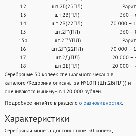
12
шт.2Б(25ПЛ)
Рарит
13
шт.2В(ПЛ)
360 – 
14
шт.2В(22ПЛ)
70 000 – 
15
шт.2Г*(ПЛ)
360 – 
15а
шт.2Г**(ПЛ)
Рарит
16
шт.2Г*(22ПЛ)
70 000 – 
17
шт.2Д(ПЛ)
20 000 – 
18
шт.2Е(ПЛ)
20 000 – 
Серебряные 50 копеек специального чекана в
каталоге Федорина описаны за №10П (Шт.2Б(ПЛ)) и
оцениваются минимум в 120 000 рублей.
Подробнее читайте в разделе
о разновидностях
.
Характеристики
Серебряная монета достоинством 50 копеек,