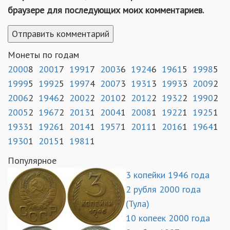
браузере для последующих моих комментариев.
Монеты по годам
2000
8
2001
7
1991
7
2003
6
1924
6
1961
5
1998
5
1999
5
1992
5
1997
4
2007
3
1931
3
1993
3
2009
2
2006
2
1946
2
2002
2
2010
2
2012
2
1932
2
1990
2
2005
2
1967
2
2013
1
2004
1
2008
1
1922
1
1925
1
1933
1
1926
1
2014
1
1957
1
2011
1
2016
1
1964
1
1930
1
2015
1
1981
1
Популярное
3 копейки 1946 года
2 рубля 2000 года
(Тула)
10 копеек 2000 года