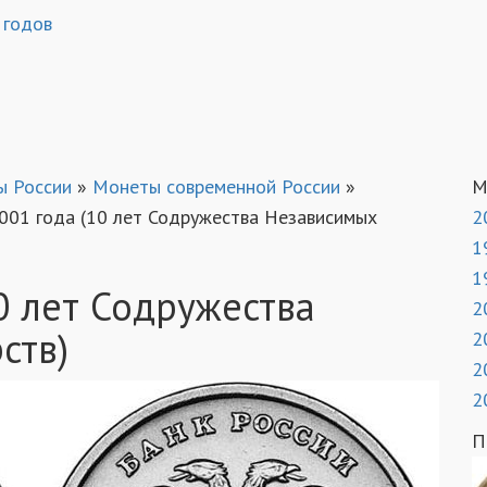
 годов
ы России
»
Монеты современной России
»
М
2001 года (10 лет Содружества Независимых
2
1
1
0 лет Содружества
2
ств)
2
2
2
П