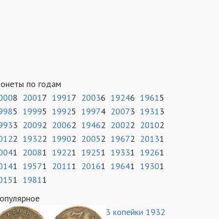
онеты по годам
000
8
2001
7
1991
7
2003
6
1924
6
1961
5
998
5
1999
5
1992
5
1997
4
2007
3
1931
3
993
3
2009
2
2006
2
1946
2
2002
2
2010
2
012
2
1932
2
1990
2
2005
2
1967
2
2013
1
004
1
2008
1
1922
1
1925
1
1933
1
1926
1
014
1
1957
1
2011
1
2016
1
1964
1
1930
1
015
1
1981
1
опулярное
3 копейки 1932