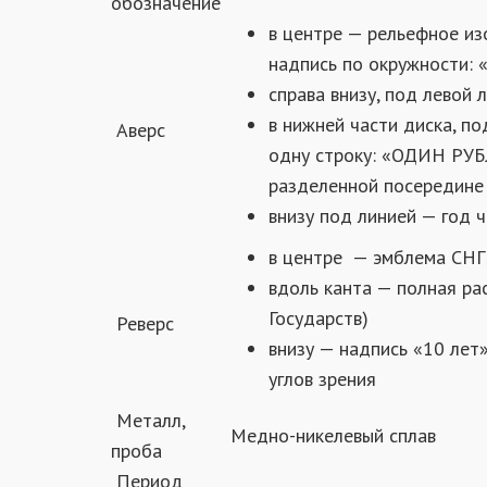
обозначение
в центре — рельефное из
надпись по окружности:
справа внизу, под левой 
в нижней части диска, п
Аверс
одну строку: «ОДИН РУБЛ
разделенной посередине
внизу под линией — год ч
в центре — эмблема СНГ
вдоль канта — полная р
Государств)
Реверс
внизу — надпись «10 лет
углов зрения
Металл,
Медно-никелевый сплав
проба
Период